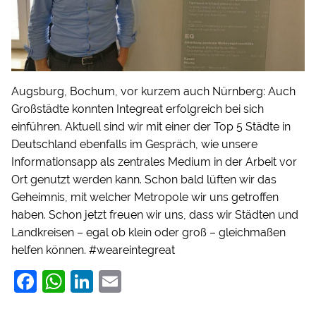
Augsburg, Bochum, vor kurzem auch Nürnberg: Auch
Großstädte konnten Integreat erfolgreich bei sich
einführen. Aktuell sind wir mit einer der Top 5 Städte in
Deutschland ebenfalls im Gespräch, wie unsere
Informationsapp als zentrales Medium in der Arbeit vor
Ort genutzt werden kann. Schon bald lüften wir das
Geheimnis, mit welcher Metropole wir uns getroffen
haben. Schon jetzt freuen wir uns, dass wir Städten und
Landkreisen – egal ob klein oder groß – gleichmaßen
helfen können. #weareintegreat
F
W
Li
E
a
h
n
m