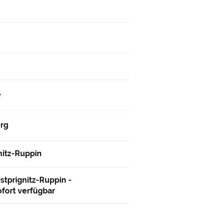
e
erg
nitz-Ruppin
stprignitz-Ruppin -
ofort verfügbar