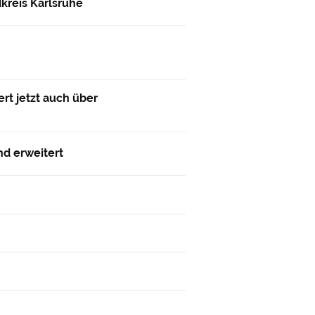
dkreis Karlsruhe
ert jetzt auch über
nd erweitert