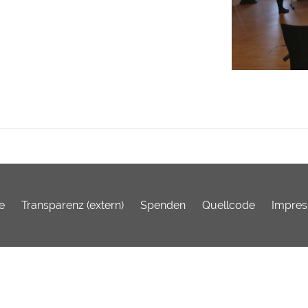
e
Transparenz (extern)
Spenden
Quellcode
Impre