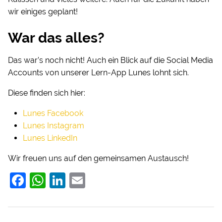
wir einiges geplant!
War das alles?
Das war’s noch nicht! Auch ein Blick auf die Social Media
Accounts von unserer Lern-App Lunes lohnt sich.
Diese finden sich hier:
Lunes Facebook
Lunes Instagram
Lunes LinkedIn
Wir freuen uns auf den gemeinsamen Austausch!
F
W
Li
E
a
h
n
m
c
at
k
ai