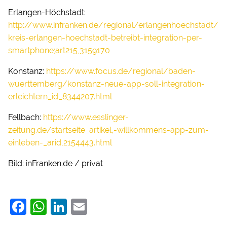
Erlangen-Höchstadt:
http://www.infranken.de/regional/erlangenhoechstadt/
kreis-erlangen-hoechstadt-betreibt-integration-per-
smartphone;art215,3159170
Konstanz:
https://www.focus.de/regional/baden-
wuerttemberg/konstanz-neue-app-soll-integration-
erleichtern_id_8344207.html
Fellbach:
https://www.esslinger-
zeitung.de/startseite_artikel,-willkommens-app-zum-
einleben-_arid,2154443.html
Bild: inFranken.de / privat
F
W
Li
E
a
h
n
m