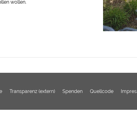
llen wollen.
e
Transparenz (extern)
Spenden
Quellcode
Impre