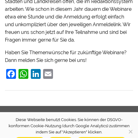
Städten und Landkreisen offen, die im Redaktionssystem
arbeiten. Wie schon in diesem Jahr dauern die Webinare
etwa eine Stunde und die Anmeldung erfolgt einfach
und unkompliziert über den jeweiligen Anmeldelink. Wir
freuen uns schon jetzt auf Ihre Teilnahme und sind bei
Fragen immer gerne für Sie da.
Haben Sie Themenwünsche für zukünftige Webinare?
Dann melden Sie sich gerne bei uns!
F
W
Li
E
a
h
n
m
c
at
k
ai
e
s
e
l
b
A
dI
Diese Webseite benutzt Cookies. Sie können der DSGVO-
o
p
n
Newsletter
Presse
Transparenz (extern)
Spenden
konformen Cookie-Nutzung (durch Google Analytics) zustimmen
o
p
Quellcode
Impressum
Datenschutz
indem Sie auf "Akzeptieren" klicken.