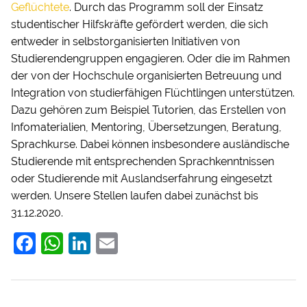
Geflüchtete
. Durch das Programm soll der Einsatz
studentischer Hilfskräfte gefördert werden, die sich
entweder in selbstorganisierten Initiativen von
Studierendengruppen engagieren. Oder die im Rahmen
der von der Hochschule organisierten Betreuung und
Integration von studierfähigen Flüchtlingen unterstützen.
Dazu gehören zum Beispiel Tutorien, das Erstellen von
Infomaterialien, Mentoring, Übersetzungen, Beratung,
Sprachkurse. Dabei können insbesondere ausländische
Studierende mit entsprechenden Sprachkenntnissen
oder Studierende mit Auslandserfahrung eingesetzt
werden. Unsere Stellen laufen dabei zunächst bis
31.12.2020.
F
W
Li
E
a
h
n
m
c
at
k
ai