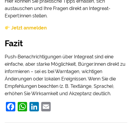
Hier können Sie praktische Tipps erhalten, sich
austauschen und Ihre Fragen direkt an Integreat-
Expert:innen stellen.
Jetzt anmelden
Fazit
Push-Benachrichtigungen über Integreat sind eine
einfache, aber starke Möglichkeit, Bürger:innen direkt zu
informieren – sei es bei Warntagen, wichtigen
Änderungen oder lokalen Ereignissen. Wenn Sie die
Empfehlungen beachten (z. B. Textlänge, Sprache),
erhöhen Sie Wirksamkeit und Akzeptanz deutlich.
F
W
Li
E
a
h
n
m
c
at
k
ai