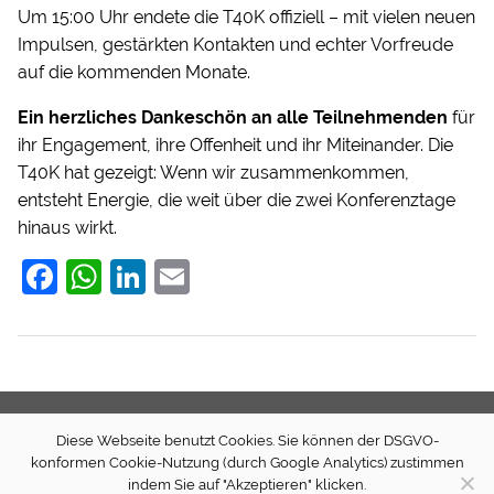
Um 15:00 Uhr endete die T40K offiziell – mit vielen neuen
Impulsen, gestärkten Kontakten und echter Vorfreude
auf die kommenden Monate.
Ein herzliches Dankeschön an alle Teilnehmenden
für
ihr Engagement, ihre Offenheit und ihr Miteinander. Die
T40K hat gezeigt: Wenn wir zusammenkommen,
entsteht Energie, die weit über die zwei Konferenztage
hinaus wirkt.
F
W
Li
E
a
h
n
m
c
at
k
ai
e
s
e
l
b
A
dI
o
p
n
Diese Webseite benutzt Cookies. Sie können der DSGVO-
Newsletter
Presse
Transparenz (extern)
Spenden
konformen Cookie-Nutzung (durch Google Analytics) zustimmen
o
p
Quellcode
Impressum
Datenschutz
indem Sie auf "Akzeptieren" klicken.