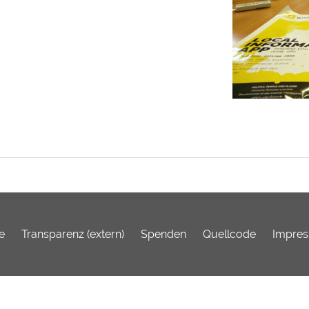
e
Transparenz (extern)
Spenden
Quellcode
Impre