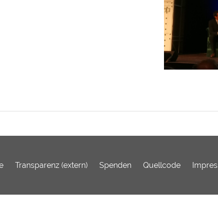
e
Transparenz (extern)
Spenden
Quellcode
Impre