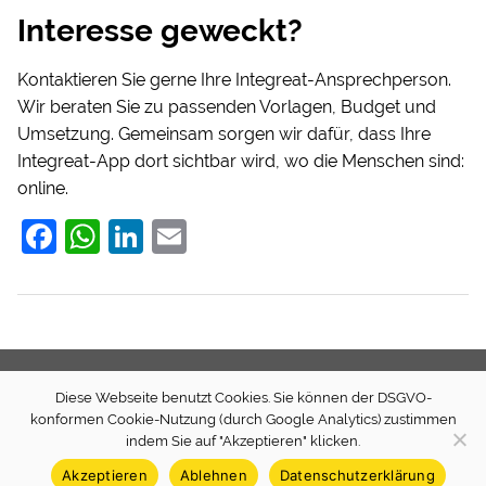
Interesse geweckt?
Kontaktieren Sie gerne Ihre Integreat-Ansprechperson.
Wir beraten Sie zu passenden Vorlagen, Budget und
Umsetzung. Gemeinsam sorgen wir dafür, dass Ihre
Integreat-App dort sichtbar wird, wo die Menschen sind:
online.
F
W
Li
E
a
h
n
m
c
at
k
ai
e
s
e
l
b
A
dI
Diese Webseite benutzt Cookies. Sie können der DSGVO-
o
p
n
Newsletter
Presse
Transparenz (extern)
Spenden
konformen Cookie-Nutzung (durch Google Analytics) zustimmen
o
p
Quellcode
Impressum
Datenschutz
indem Sie auf "Akzeptieren" klicken.
k
Akzeptieren
Ablehnen
Datenschutzerklärung