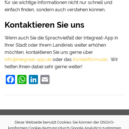
für sie wichtige Informationen nicht nur schnell und
einfach finden, sondern auch verstehen können.
Kontaktieren Sie uns
Wenn auch Sie die Sprachvielfalt der Integreat-App in
Ihrer Stadt oder Ihrem Landkreis weiter erhöhen
möchten, kontaktieren Sie uns gerne über
info@integreat-app.de
oder das
Kontaktformular
. Wir
helfen Ihnen dabei sehr gerne weiter!
F
W
Li
E
a
h
n
m
c
at
k
ai
e
s
e
l
b
A
dI
Diese Webseite benutzt Cookies. Sie können der DSGVO-
o
p
n
Newsletter
Presse
Transparenz (extern)
Spenden
konformen Cookie-Nutzung (durch Google Analytics) zustimmen