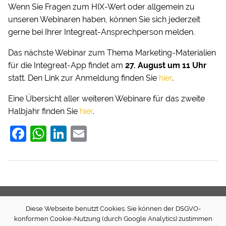
Wenn Sie Fragen zum HIX-Wert oder allgemein zu
unseren Webinaren haben, können Sie sich jederzeit
gerne bei Ihrer Integreat-Ansprechperson melden.
Das nächste Webinar zum Thema Marketing-Materialien
für die Integreat-App findet am
27. August um 11 Uhr
statt. Den Link zur Anmeldung finden Sie
hier
.
Eine Übersicht aller weiteren Webinare für das zweite
Halbjahr finden Sie
hier
.
F
W
Li
E
a
h
n
m
c
at
k
ai
e
s
e
l
b
A
dI
Diese Webseite benutzt Cookies. Sie können der DSGVO-
o
p
n
Newsletter
Presse
Transparenz (extern)
Spenden
konformen Cookie-Nutzung (durch Google Analytics) zustimmen