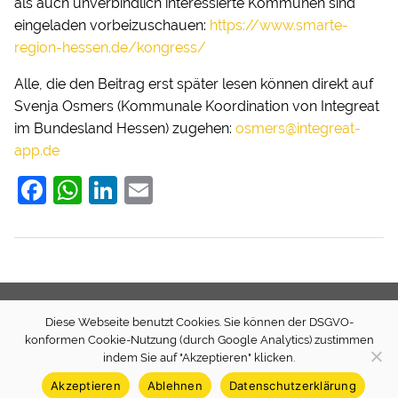
als auch unverbindlich interessierte Kommunen sind
eingeladen vorbeizuschauen:
https://www.smarte-
region-hessen.de/kongress/
Alle, die den Beitrag erst später lesen können direkt auf
Svenja Osmers (Kommunale Koordination von Integreat
im Bundesland Hessen) zugehen:
osmers@integreat-
app.de
F
W
Li
E
a
h
n
m
c
at
k
ai
e
s
e
l
b
A
dI
Diese Webseite benutzt Cookies. Sie können der DSGVO-
o
p
n
Newsletter
Presse
Transparenz (extern)
Spenden
konformen Cookie-Nutzung (durch Google Analytics) zustimmen
o
p
Quellcode
Impressum
Datenschutz
indem Sie auf "Akzeptieren" klicken.
k
Akzeptieren
Ablehnen
Datenschutzerklärung