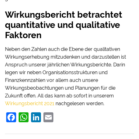
Wirkungsbericht betrachtet
quantitative und qualitative
Faktoren
Neben den Zahlen auch die Ebene der qualitativen
Wirkungserhebung mitzudenken und darzustellen ist
Anspruch unserer jährlichen Wirkungsberichte. Darin
legen wir neben Organisationsstrukturen und
Finanzkennzahlen vor allem auch unsere
Wirkungsbeobachtungen und Planungen für die
Zukunft offen. All das kann ab sofort in unserem
Wirkungsbericht 2021
nachgelesen werden.
F
W
Li
E
a
h
n
m
c
at
k
ai