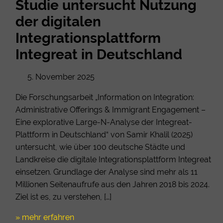
Studie untersucht Nutzung
der digitalen
Integrationsplattform
Integreat in Deutschland
5. November 2025
Die Forschungsarbeit „Information on Integration:
Administrative Offerings & Immigrant Engagement –
Eine explorative Large-N-Analyse der Integreat-
Plattform in Deutschland“ von Samir Khalil (2025)
untersucht, wie über 100 deutsche Städte und
Landkreise die digitale Integrationsplattform Integreat
einsetzen. Grundlage der Analyse sind mehr als 11
Millionen Seitenaufrufe aus den Jahren 2018 bis 2024.
Ziel ist es, zu verstehen, […]
» mehr erfahren