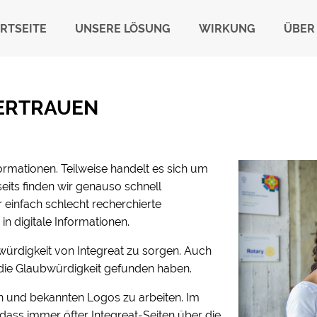
RTSEITE
UNSERE LÖSUNG
WIRKUNG
ÜBER
VERTRAUEN
ormationen. Teilweise handelt es sich um
eits finden wir genauso schnell
einfach schlecht recherchierte
in digitale Informationen.
würdigkeit von Integreat zu sorgen. Auch
 die Glaubwürdigkeit gefunden haben.
len und bekannten Logos zu arbeiten. Im
ass immer öfter Integreat-Seiten über die