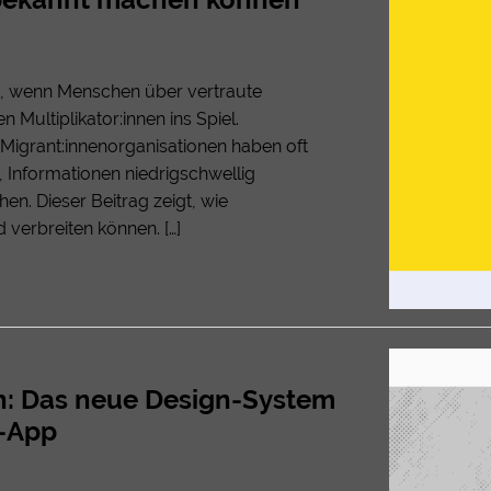
t, wenn Menschen über vertraute
ultiplikator:innen ins Spiel.
 Migrant:innenorganisationen haben oft
 Informationen niedrigschwellig
n. Dieser Beitrag zeigt, wie
d verbreiten können. […]
ern: Das neue Design-System
t-App