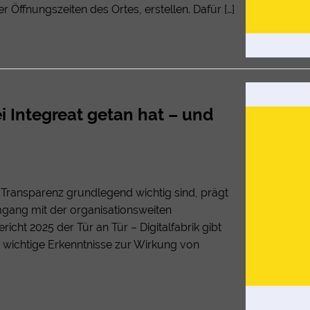
r Öffnungszeiten des Ortes, erstellen. Dafür […]
i Integreat getan hat – und
Transparenz grundlegend wichtig sind, prägt
mgang mit der organisationsweiten
richt 2025 der Tür an Tür – Digitalfabrik gibt
, wichtige Erkenntnisse zur Wirkung von