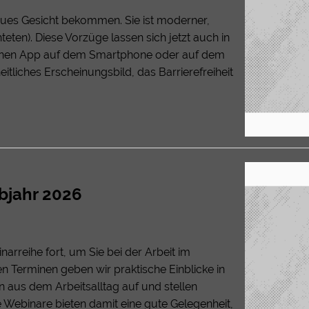
eues Gesicht bekommen. Sie ist moderner,
teten). Diese Vorzüge lassen sich jetzt auch in
denen App auf dem Smartphone oder auf dem
itliches Erscheinungsbild, das Barrierefreiheit
bjahr 2026
arreihe fort, um Sie bei der Arbeit im
n Terminen geben wir praktische Einblicke in
en aus dem Arbeitsalltag auf und stellen
e Webinare bieten damit eine gute Gelegenheit,