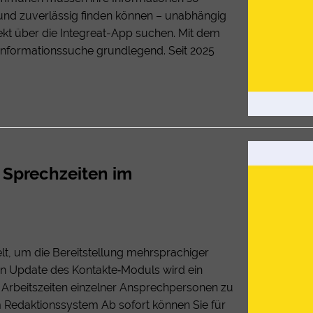
h und zuverlässig finden können – unabhängig
kt über die Integreat-App suchen. Mit dem
e Informationssuche grundlegend. Seit 2025
 Sprechzeiten im
elt, um die Bereitstellung mehrsprachiger
llen Update des Kontakte‑Moduls wird ein
t, Arbeitszeiten einzelner Ansprechpersonen zu
 Redaktionssystem Ab sofort können Sie für