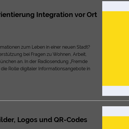
ientierung Integration vor Ort
rmationen zum Leben in einer neuen Stadt?
erstützung bei Fragen zu Wohnen, Arbeit,
 München an. In der Radiosendung „Fremde
 die Rolle digitaler Informationsangebote in
Bilder, Logos und QR-Codes