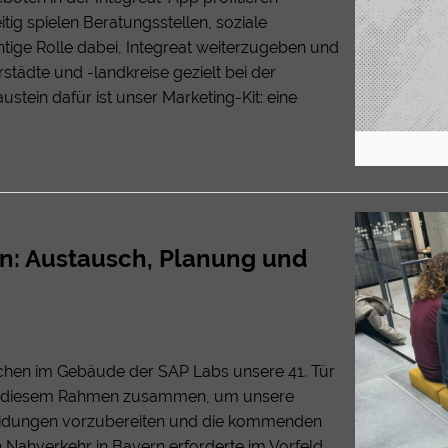
tig spielen Beratungsstellen, soziale
htige Rolle dabei, Integreat weiterzugeben und
städte und -landkreise gezielt bei der
austein dafür ist unser Marketing-Kit: eine
en: Austausch, Planung und
hen im Gebäude der SAP Labs unsere 41. Tür
 in diesem Rahmen zusammen, um unsere
scheidungen vorzubereiten und die kommenden
en Nahverkehr in Bayern erforderte im Vorfeld