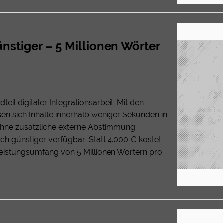
nstiger – 5 Millionen Wörter
eil digitaler Integrationsarbeit. Mit den
n sich Inhalte innerhalb weniger Sekunden in
 ohne zusätzliche externe Abstimmung.
ch günstiger verfügbar: Statt 4.000 € kostet
Leistungsumfang von 5 Millionen Wörtern pro