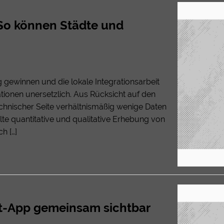
 So können Städte und
 gewinnen und die lokale Integrationsarbeit
tionen unersetzlich. Aus Rücksicht auf den
echnischer Seite verhältnismäßig wenige Daten
te quantitative und qualitative Erhebung von
h […]
at-App gemeinsam sichtbar