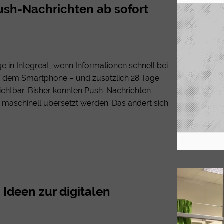
sh-Nachrichten ab sofort
 in Integreat, wenn Informationen schnell bei
auf dem Smartphone – und zusätzlich 28 Tage
ichtbar. Bisher konnten Push-Nachrichten
 maschinell übersetzt werden. Das ändert sich
 Ideen zur digitalen