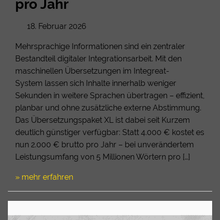
pro Jahr
18. Februar 2026
Mehrsprachige Informationen sind ein zentraler
Bestandteil digitaler Integrationsarbeit. Mit den
maschinellen Übersetzungen im Integreat-
System lassen sich Inhalte innerhalb weniger
Sekunden in weitere Sprachen übertragen – effizient,
planbar und ohne zusätzliche externe Abstimmung.
Das Übersetzungspaket XL ist dabei seit Kurzem
deutlich günstiger verfügbar: Statt 4.000 € kostet es
nun 2.000 € brutto pro Jahr – bei unverändertem
Leistungsumfang von 5 Millionen Wörtern pro […]
» mehr erfahren