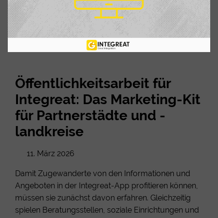
Öffentlichkeitsarbeit für
Integreat: Das Marketing-Kit
für Partnerstädte und -
landkreise
11. März 2026
Damit Zugewanderte von den Informationen und
Angeboten in der Integreat-App profitieren können,
müssen sie zunächst davon erfahren. Gleichzeitig
spielen Beratungsstellen, soziale Einrichtungen und