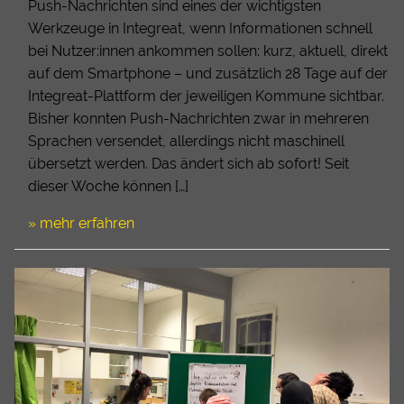
Push-Nachrichten sind eines der wichtigsten
Werkzeuge in Integreat, wenn Informationen schnell
bei Nutzer:innen ankommen sollen: kurz, aktuell, direkt
auf dem Smartphone – und zusätzlich 28 Tage auf der
Integreat-Plattform der jeweiligen Kommune sichtbar.
Bisher konnten Push-Nachrichten zwar in mehreren
Sprachen versendet, allerdings nicht maschinell
übersetzt werden. Das ändert sich ab sofort! Seit
dieser Woche können […]
» mehr erfahren