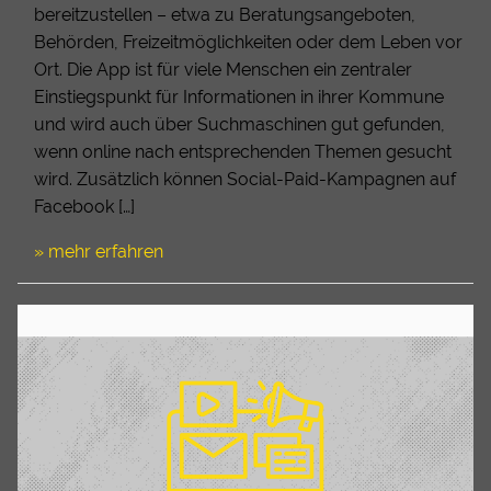
bereitzustellen – etwa zu Beratungsangeboten,
Behörden, Freizeitmöglichkeiten oder dem Leben vor
Ort. Die App ist für viele Menschen ein zentraler
Einstiegspunkt für Informationen in ihrer Kommune
und wird auch über Suchmaschinen gut gefunden,
wenn online nach entsprechenden Themen gesucht
wird. Zusätzlich können Social-Paid-Kampagnen auf
Facebook […]
» mehr erfahren