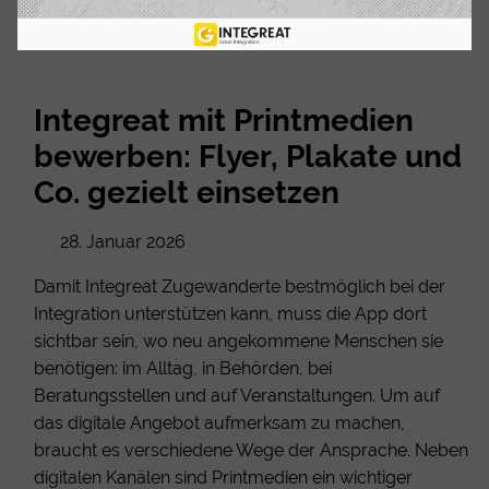
Integreat mit Printmedien
bewerben: Flyer, Plakate und
Co. gezielt einsetzen
28. Januar 2026
Damit Integreat Zugewanderte bestmöglich bei der
Integration unterstützen kann, muss die App dort
sichtbar sein, wo neu angekommene Menschen sie
benötigen: im Alltag, in Behörden, bei
Beratungsstellen und auf Veranstaltungen. Um auf
das digitale Angebot aufmerksam zu machen,
braucht es verschiedene Wege der Ansprache. Neben
digitalen Kanälen sind Printmedien ein wichtiger