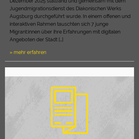
Dezember 2025 stattfand und gemeinsam mit dem
Jugendmigrationsdienst des Diakonischen Werks
Augsburg durchgeführt wurde. In einem offenen und
interaktiven Rahmen tauschten sich 7 junge
Migrant:innen über ihre Erfahrungen mit digitalen
Angeboten der Stadt […]
» mehr erfahren