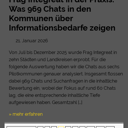
Was 969 Chats in den
Kommunen über
Informationsbedarfe zeigen
21. Januar 2026
Von Juli bis Dezember 2025 wurde Frag Integreat in
zehn Städten und Landkreisen erprobt. Für die
folgende Auswertung haben wir die Chats aus sechs
Pilotkommunen genauer analysiert. Insgesamt flossen
dabei 969 Chats und Suchanfragen in die inhaltliche
Bewertung ein, wobei der Fokus auf rund 60 Chats
lag, die eine entsprechende inhaltliche Tiefe
aufgewiesen haben. Gesamtzahl […]
» mehr erfahren