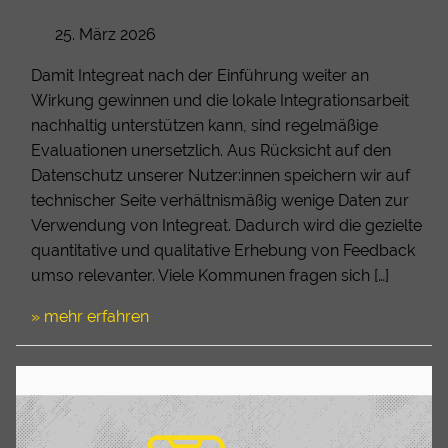
25. März 2026
Damit Integreat nach der Einführung weiter an
Wirkung gewinnen und die lokale Integrationsarbeit
nachhaltig unterstützen kann, sind regelmäßige
Evaluationen unersetzlich. Aus Rücksicht auf den
Datenschutz unserer Nutzer:innen speichern wir auf
technischer Seite verhältnismäßig wenige Daten zur
Verwendung von Integreat. Dadurch wird die gezielte
quantitative und qualitative Erhebung von Feedback
umso relevanter. Viele Kommunen fragen sich […]
» mehr erfahren