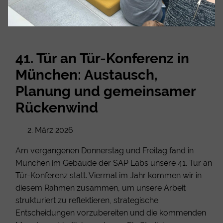
41. Tür an Tür-Konferenz in
München: Austausch,
Planung und gemeinsamer
Rückenwind
2. März 2026
Am vergangenen Donnerstag und Freitag fand in
München im Gebäude der SAP Labs unsere 41. Tür an
Tür-Konferenz statt. Viermal im Jahr kommen wir in
diesem Rahmen zusammen, um unsere Arbeit
strukturiert zu reflektieren, strategische
Entscheidungen vorzubereiten und die kommenden