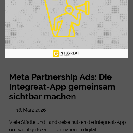
Meta Partnership Ads: Die
Integreat-App gemeinsam
sichtbar machen
18. März 2026
Viele Städte und Landkreise nutzen die Integreat-App,
um wichtige lokale Informationen digital